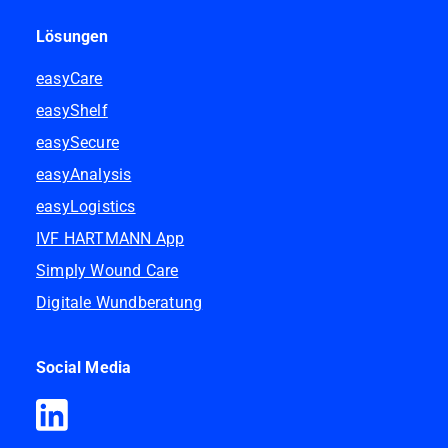
Lösungen
easyCare
easyShelf
easySecure
easyAnalysis
easyLogistics
IVF HARTMANN App
Simply Wound Care
Digitale Wundberatung
Social Media