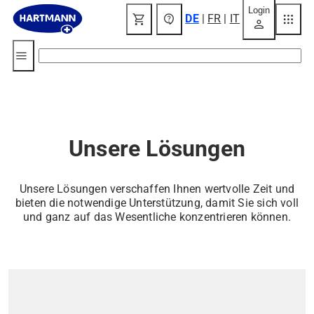
Login
shopping_cart
contact_support
apps
DE
|
FR
|
IT
person
menu
Unsere Lösungen
Unsere Lösungen verschaffen Ihnen wertvolle Zeit und
bieten die notwendige Unterstützung, damit Sie sich voll
und ganz auf das Wesentliche konzentrieren können.