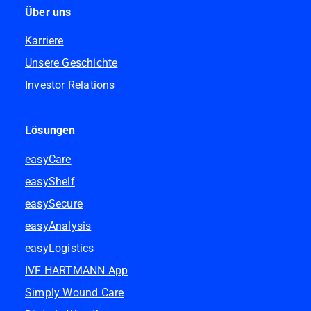
Über uns
Karriere
Unsere Geschichte
Investor Relations
Lösungen
easyCare
easyShelf
easySecure
easyAnalysis
easyLogistics
IVF HARTMANN App
Simply Wound Care