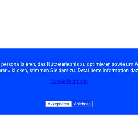
u personalisieren, das Nutzererlebnis zu optimieren sowie um
ren» klicken, stimmen Sie dem zu. Detaillierte Information daz
Cookie Richtlinie
.
Akzeptieren
Ablehnen