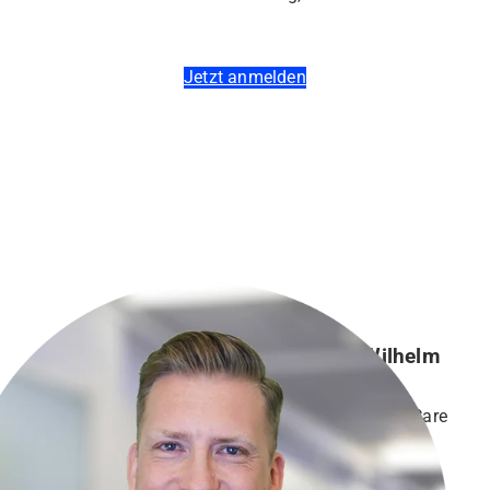
Jetzt anmelden
Hannes Wilhelm
Medical Trainer Care
IVF HARTMANN AG