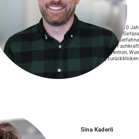
«Ich arbeitete über 10 Ja
(Viszeral-, Thorax-, Gefäs
langjährige Berufserfahru
Stationsleitung, Fachkraf
Infektionsprävention, W
Kursleitung zurückblicken
Sina Kaderli