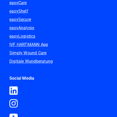
easyCare
easyShelf
easySecure
easyAnalysis
easyLogistics
IVF HARTMANN App
Simply Wound Care
Digitale Wundberatung
Social Media