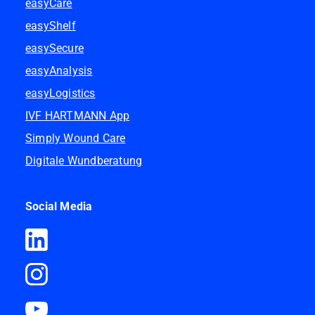
easyCare
easyShelf
easySecure
easyAnalysis
easyLogistics
IVF HARTMANN App
Simply Wound Care
Digitale Wundberatung
Social Media