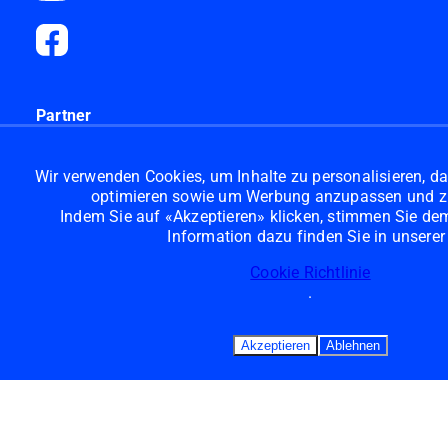
Partner
Puras AG
Wir verwenden Cookies, um Inhalte zu personalisieren, da
Chemie AG
optimieren sowie um Werbung anzupassen und z
Indem Sie auf «Akzeptieren» klicken, stimmen Sie dem 
Lyreco AG
Information dazu finden Sie in unserer
Publicare AG
Cookie Richtlinie
Zentralapotheke AG
.
Akzeptieren
Ablehnen
Allgemein
AGB
Impressum