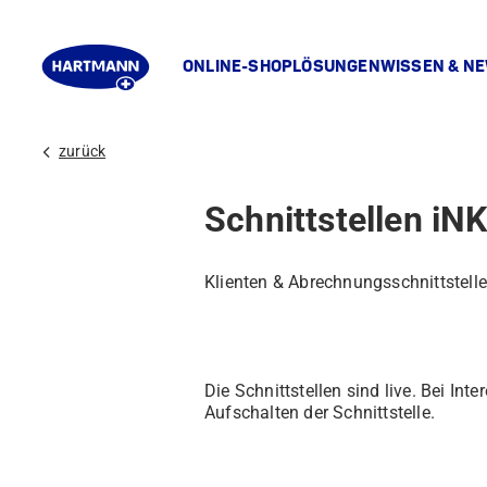
ONLINE-SHOP
LÖSUNGEN
WISSEN & N
chevron_left
zurück
Schnittstellen iN
Klienten & Abrechnungsschnittstelle
Die Schnittstellen sind live. Bei In
Aufschalten der Schnittstelle.