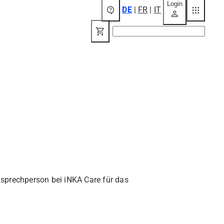
Login
contact_support
apps
DE
|
FR
|
IT
person
shopping_cart
Ansprechperson bei iNKA Care für das